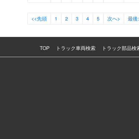
<<先頭
1
2
3
4
5
次へ>
最後
TOP
トラック車両検索
トラック部品検