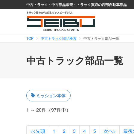
中古トラック・中古部品販売・トラック買取の西部自動車部品
TOP
中古トラック部品検索
中古トラック部品一覧
中古トラック部品一覧
ミッション本体
1 ～ 20件（97件中）
<<先頭
1
2
3
4
5
次へ>
最後