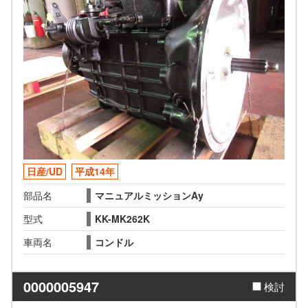
日産/UD
平成14年
部品名
マニュアルミッションAy
型式
KK-MK262K
車両名
コンドル
0000005947
検討