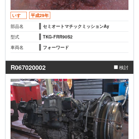
いすゞ
平成29年
部品名
セミオートマチックミッションAy
型式
TKG-FRR90S2
車両名
フォーワード
R067020002
検討