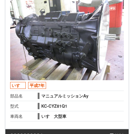
いすゞ
平成7年
部品名
マニュアルミッションAy
型式
KC-CYZ81Q1
車両名
いすゞ大型車