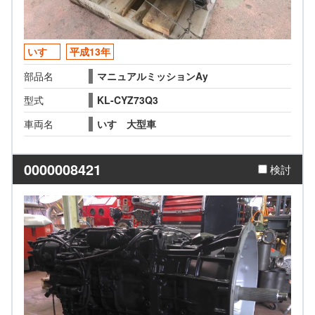
いすゞ
平成13年
部品名
マニュアルミッションAy
型式
KL-CYZ73Q3
車両名
いすゞ大型車
0000008421
検討