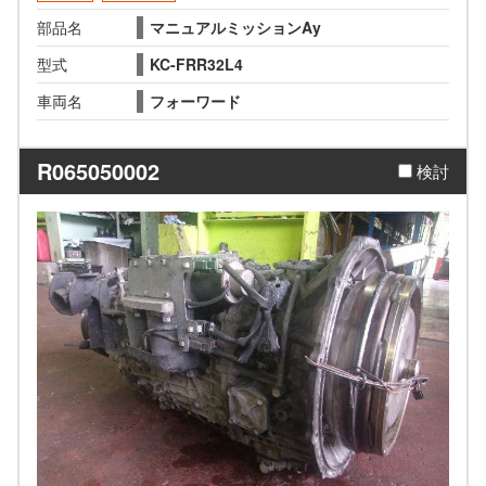
部品名
マニュアルミッションAy
型式
KC-FRR32L4
車両名
フォーワード
R065050002
検討