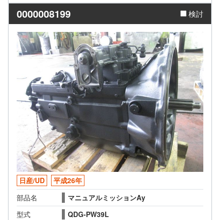
0000008199
検討
日産/UD
平成26年
部品名
マニュアルミッションAy
型式
QDG-PW39L