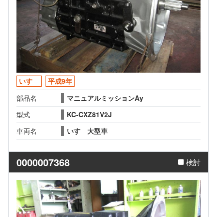
いすゞ
平成9年
部品名
マニュアルミッションAy
型式
KC-CXZ81V2J
車両名
いすゞ大型車
0000007368
検討