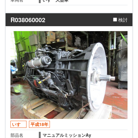
R038060002
検討
いすゞ
平成18年
部品名
マニュアルミッションAy