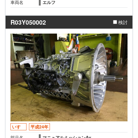
車両名
エルフ
R03Y050002
検討
いすゞ
平成24年
部品名
マニュアルミッションAy