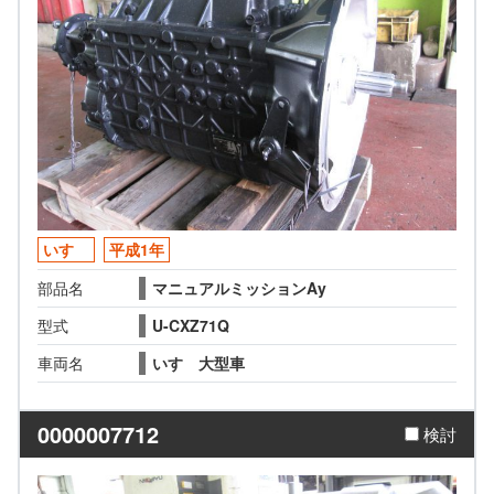
いすゞ
平成1年
部品名
マニュアルミッションAy
型式
U-CXZ71Q
車両名
いすゞ大型車
0000007712
検討