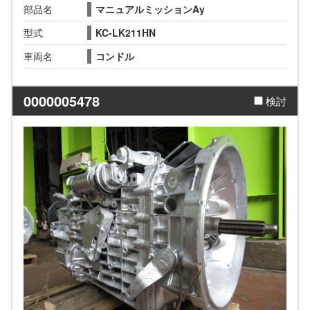
部品名
マニュアルミッションAy
型式
KC-LK211HN
車両名
コンドル
0000005478
検討