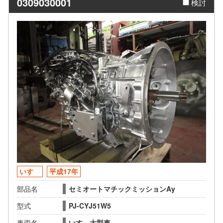
0309030001
検討
いすゞ
平成17年
部品名
セミオートマチックミッションAy
型式
PJ-CYJ51W5
車両名
いすゞ大型車