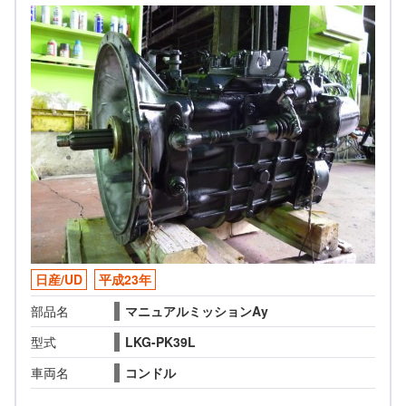
日産/UD
平成23年
部品名
マニュアルミッションAy
型式
LKG-PK39L
車両名
コンドル