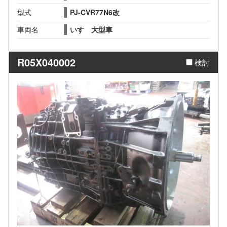
型式
PJ-CVR77N6改
車両名
いすゞ大型車
R05X040002
検討