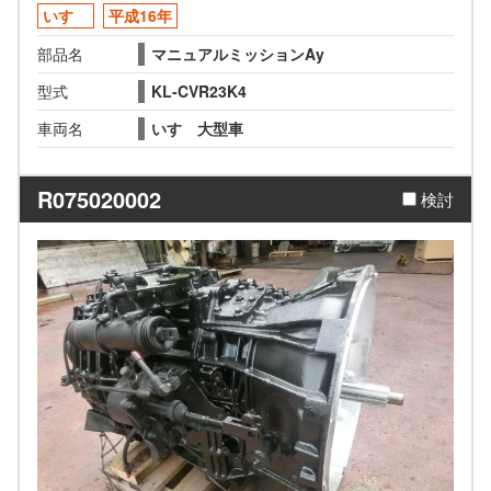
いすゞ
平成16年
部品名
マニュアルミッションAy
型式
KL-CVR23K4
車両名
いすゞ大型車
R075020002
検討