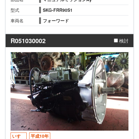
型式
SKG-FRR90S1
車両名
フォーワード
R051030002
検討
いすゞ
平成10年