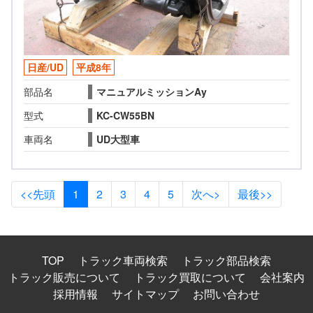
日産/UD
平成8年
部品名
マニュアルミッションAy
型式
KC-CW55BN
車両名
UD大型車
<<先頭
1
2
3
4
5
次へ>
最後>>
TOP
トラック車両検索
トラック部品検索
トラック販売について
トラック買取について
会社案内
採用情報
サイトマップ
お問い合わせ