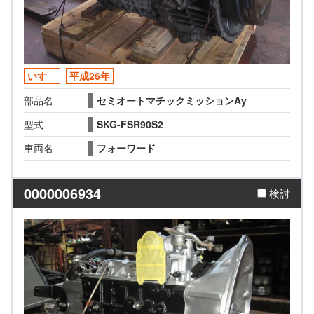
いすゞ
平成26年
部品名
セミオートマチックミッションAy
型式
SKG-FSR90S2
車両名
フォーワード
0000006934
検討