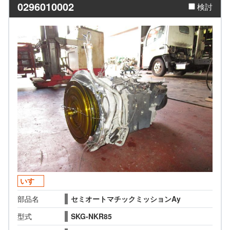
0296010002
検討
いすゞ
部品名
セミオートマチックミッションAy
型式
SKG-NKR85