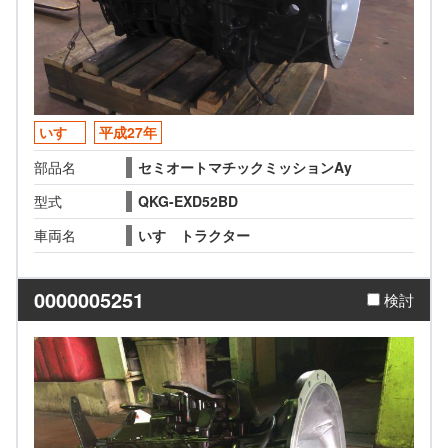
いすゞ
平成27年
部品名
セミオートマチックミッションAy
型式
QKG-EXD52BD
車両名
いすゞトラクター
0000005251
検討