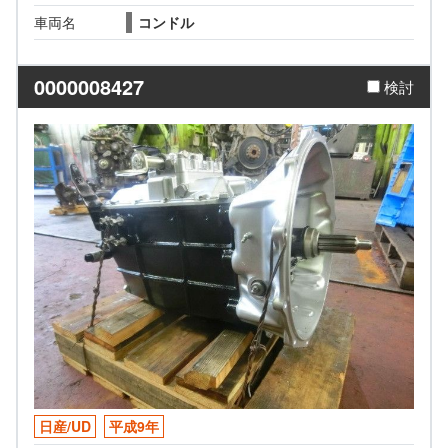
車両名
コンドル
0000008427
検討
日産/UD
平成9年