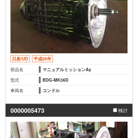
日産/UD
平成20年
部品名
マニュアルミッションAy
型式
BDG-MK36D
車両名
コンドル
0000005473
検討