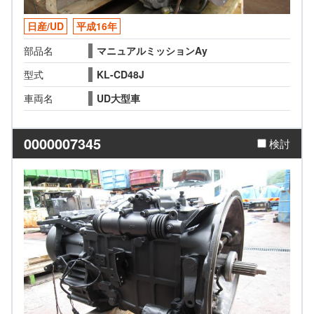
日産/UD
平成16年
部品名
マニュアルミッションAy
型式
KL-CD48J
車両名
UD大型車
0000007345
検討