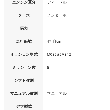
エンジン区分
ディーゼル
ターボ
ノンターボ
馬力
走行距離
47千Km
ミッション型式
M035S5A812
ミッション数
5
シフト種別
マニュアル種別
マニュアル
デフ型式