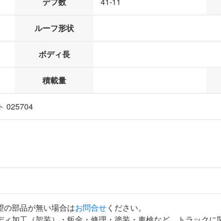
デフ数
41-11
ルーフ形状
ボディ長
積載量
025704
望の部品が無い場合は
お問合せ
ください。
ディ加工（架装）・鈑金・修理・塗装・車検など、トラックに