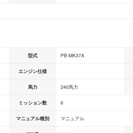
型式
PB-MK37A
エンジン仕様
馬力
240馬力
ミッション数
6
マニュアル種別
マニュアル