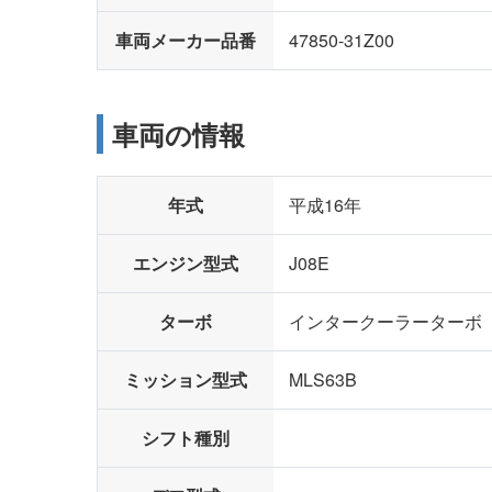
車両メーカー品番
47850-31Z00
車両の情報
年式
平成16年
エンジン型式
J08E
ターボ
インタークーラーターボ
ミッション型式
MLS63B
シフト種別