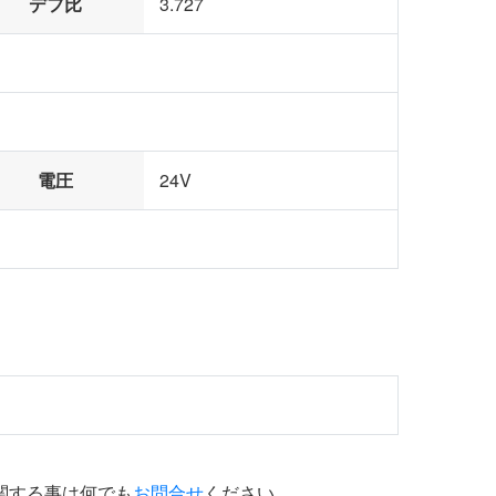
デフ比
3.727
電圧
24V
関する事は何でも
お問合せ
ください。