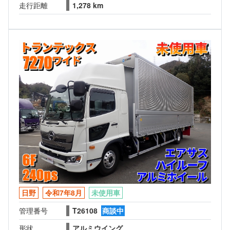
走行距離
1,278 km
日野
令和7年8月
未使用車
管理番号
T26108
商談中
形状
アルミウイング