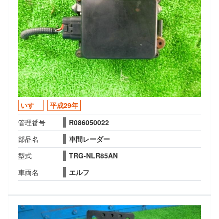
いすゞ
平成29年
管理番号
R086050022
部品名
車間レーダー
型式
TRG-NLR85AN
車両名
エルフ