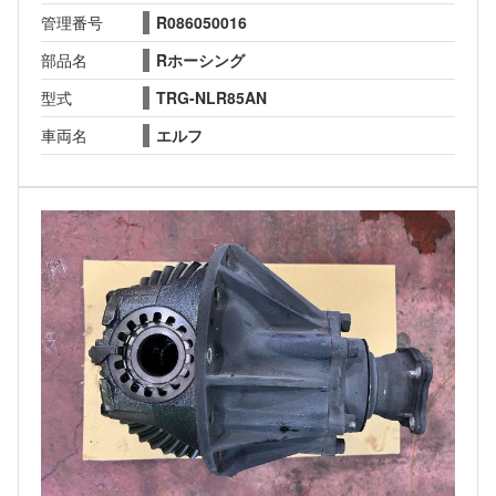
管理番号
R086050016
部品名
Rホーシング
型式
TRG-NLR85AN
車両名
エルフ