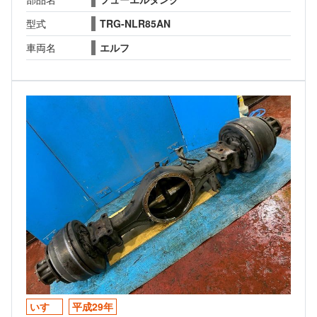
型式
TRG-NLR85AN
車両名
エルフ
いすゞ
平成29年