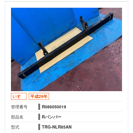
いすゞ
平成29年
管理番号
R086050019
部品名
Rバンパー
型式
TRG-NLR85AN