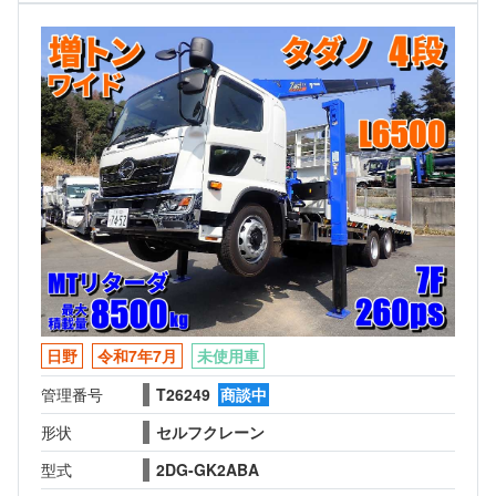
日野
令和7年7月
未使用車
管理番号
T26249
商談中
形状
セルフクレーン
型式
2DG-GK2ABA