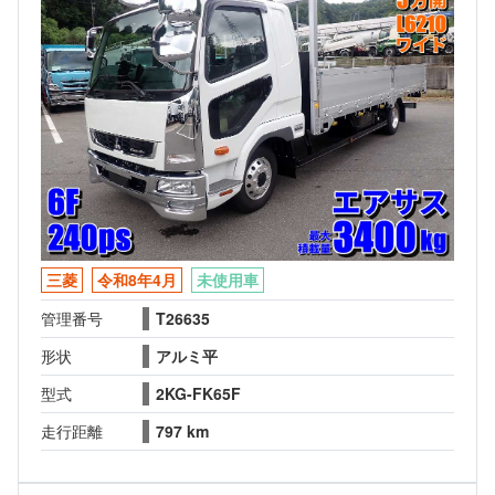
三菱
令和8年4月
未使用車
管理番号
T26635
形状
アルミ平
型式
2KG-FK65F
走行距離
797 km