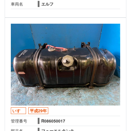
車両名
エルフ
いすゞ
平成29年
管理番号
R086050017
部品名
フューエルタンク