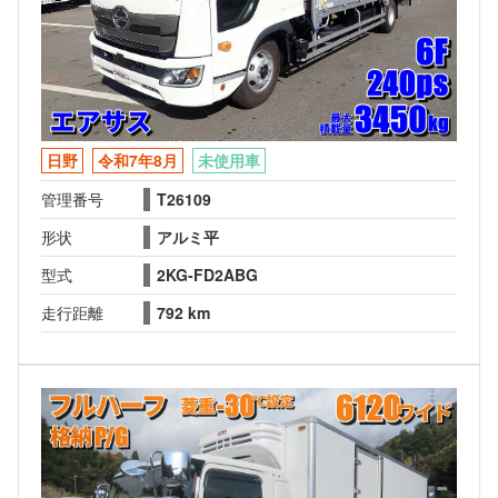
日野
令和7年8月
未使用車
管理番号
T26109
形状
アルミ平
型式
2KG-FD2ABG
走行距離
792 km