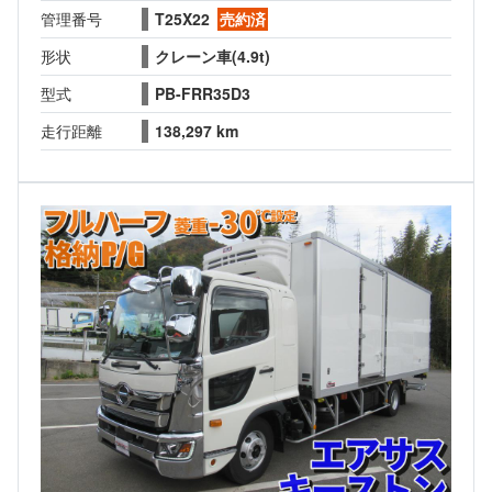
管理番号
T25X22
売約済
形状
クレーン車(4.9t)
型式
PB-FRR35D3
走行距離
138,297 km