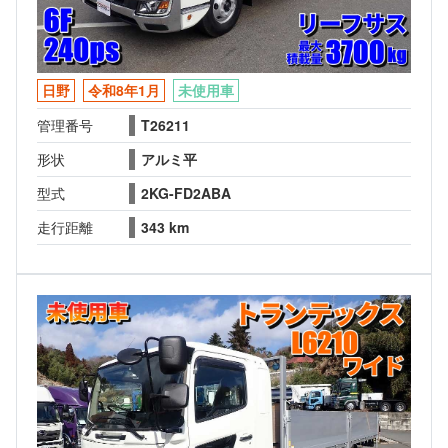
日野
令和8年1月
未使用車
管理番号
T26211
形状
アルミ平
型式
2KG-FD2ABA
走行距離
343 km