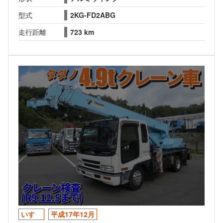
型式
2KG-FD2ABG
走行距離
723 km
いすゞ
平成17年12月