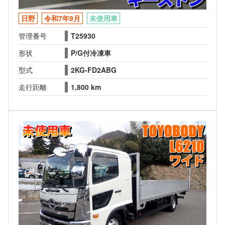
日野
令和7年9月
未使用車
管理番号
T25930
形状
P/G付冷凍車
型式
2KG-FD2ABG
走行距離
1,800 km