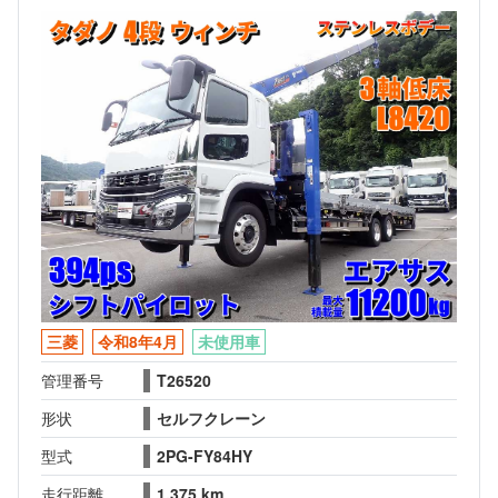
三菱
令和8年4月
未使用車
管理番号
T26520
形状
セルフクレーン
型式
2PG-FY84HY
走行距離
1,375 km