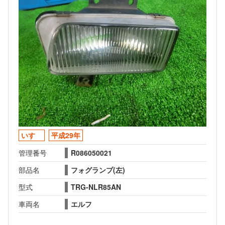
いすゞ
平成29年
管理番号
R086050021
部品名
フォグランプ(左)
型式
TRG-NLR85AN
車両名
エルフ