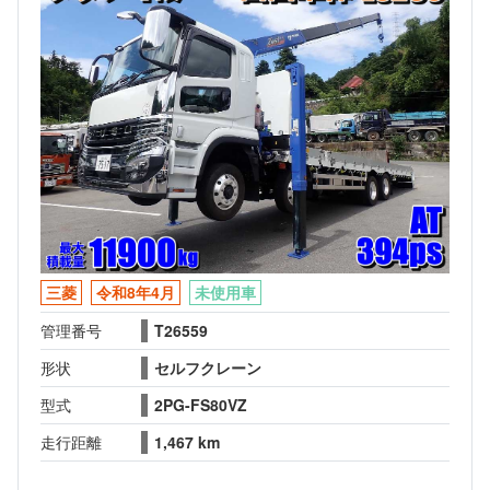
三菱
令和8年4月
未使用車
管理番号
T26559
形状
セルフクレーン
型式
2PG-FS80VZ
走行距離
1,467 km