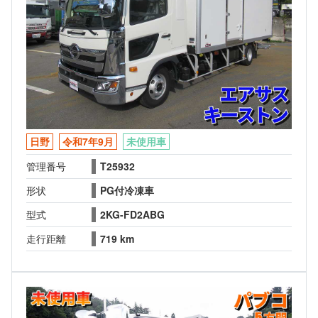
日野
令和7年9月
未使用車
管理番号
T25932
形状
PG付冷凍車
型式
2KG-FD2ABG
走行距離
719 km