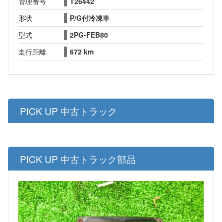
管理番号
T26442
形状
P/G付冷凍車
型式
2PG-FEB80
走行距離
672 km
PICK UP 中古トラック
PICK UP 中古トラック部品